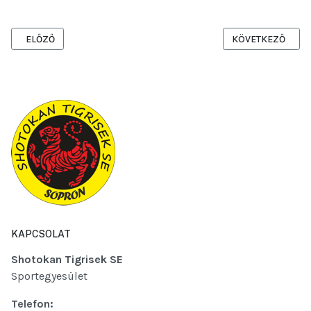
ELŐZŐ CIKK: SÁRKÁNYHAJÓ FESZTIVÁL A FERTŐ TAVON
KÖVETKEZŐ CIKK:
ELŐZŐ
KÖVETKEZŐ
KAPCSOLAT
Shotokan Tigrisek SE
Sportegyesület
Telefon: