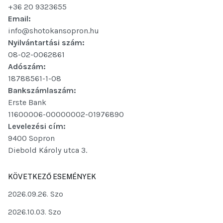
+36 20 9323655
Email:
info@shotokansopron.hu
Nyilvántartási szám:
08-02-0062861
Adószám:
18788561-1-08
Bankszámlaszám:
Erste Bank
11600006-00000002-01976890
Levelezési cím:
9400 Sopron
Diebold Károly utca 3.
KÖVETKEZŐ ESEMÉNYEK
2026.09.26. Szo
2026.10.03. Szo