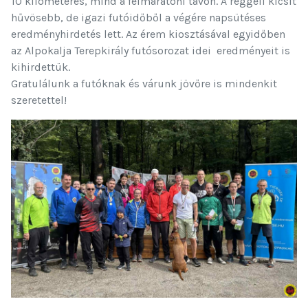
10 kilométeres, mind a félmaratoni távon. A reggeli kicsit
hűvösebb, de igazi futóidőből a végére napsütéses
eredményhirdetés lett. Az érem kiosztásával egyidőben
az Alpokalja Terepkirály futósorozat idei eredményeit is
kihirdettük.
Gratulálunk a futóknak és várunk jövőre is mindenkit
szeretettel!