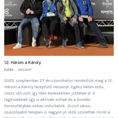
12. Három a Károly
FUTÁS
28.SZEPT.
2025. szeptember 27-én szombaton rendeztük meg a 12.
Három a Károly terepfutó versenyt. Egész héten esős,
rossz idő volt így idén kevesebben jöttetek el. A
legkisebbek így is aktívak voltak és a óvodás
korosztályban sokan indultatok.
Kicsit sáros,
csúszósabb terepen is nagyon jó idők születtek mind a