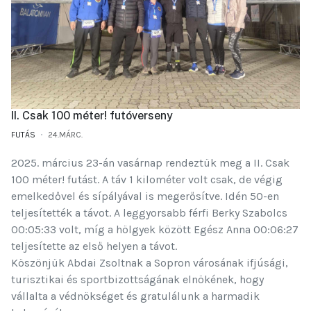
II. Csak 100 méter! futóverseny
FUTÁS
24.MÁRC.
2025. március 23-án vasárnap rendeztük meg a II. Csak 
100 méter! futást. A táv 1 kilométer volt csak, de végig 
emelkedővel és sípályával is megerősítve. Idén 50-en 
teljesítették a távot. A leggyorsabb férfi Berky Szabolcs 
00:05:33 volt, míg a hölgyek között Egész Anna 00:06:27 
teljesítette az első helyen a távot.
Köszönjük Abdai Zsoltnak a Sopron városának ifjúsági, 
turisztikai és sportbizottságának elnökének, hogy 
vállalta a védnökséget és gratulálunk a harmadik 