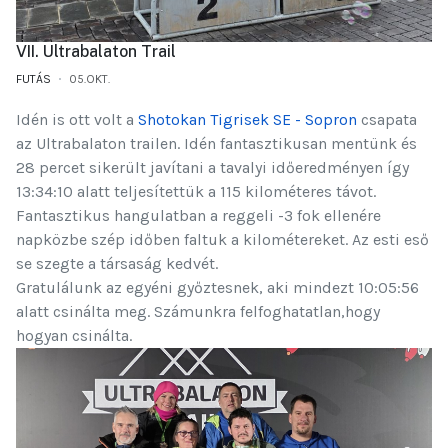
VII. Ultrabalaton Trail
FUTÁS
05.OKT.
Idén is ott volt a
Shotokan Tigrisek SE - Sopron
csapata
az Ultrabalaton trailen. Idén fantasztikusan mentünk és
28 percet sikerült javítani a tavalyi időeredményen így
13:34:10 alatt teljesítettük a 115 kilométeres távot.
Fantasztikus hangulatban a reggeli -3 fok ellenére
napközbe szép időben faltuk a kilométereket. Az esti eső
se szegte a társaság kedvét.
Gratulálunk az egyéni győztesnek, aki mindezt 10:05:56
alatt csinálta meg. Számunkra felfoghatatlan,hogy
hogyan csinálta.