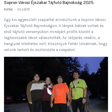
Sopron Városi Éjszakai Tájfutó Bajnokság 2025.
FUTÁS
05.SZEPT.
Egy kis egyesületi csapattal elindultunk a Sopron Városi
Éjszakai Tájfutó Bajnokságon. A lányok bátrak voltak és
első tájfutó versenyükön mindjárt profik között a
leghosszabb távot választották. Az időjárás ideális, a
hangulat tökéletes volt. Köszönjük Fehér Istvánnak, hogy
velünk tartott és ösztönözte a csapatot.