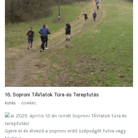
16. Soproni TÁVlatok Túra-és Terepfutás
FUTÁS
03.MÁRC.
2025. április 12-án ismét Soproni TÁVlatok túra és
terepfutás!
Gyere el és élvezd a soproni erdő szépségét futva vagy