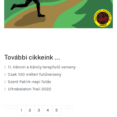
További cikkeink …
11. Három a Károly terepfutó verseny
Csak 100 méter! futóverseny
Szent Patrik-napi futás
Ultrabalaton Trail 2022
1
2
3
4
5