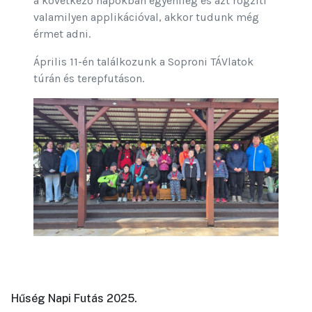
a következő napokban egyénileg és azt rögzíti
valamilyen applikációval, akkor tudunk még
érmet adni.
Április 11-én találkozunk a Soproni TÁVlatok
túrán és terepfutáson.
Hűség Napi Futás 2025.