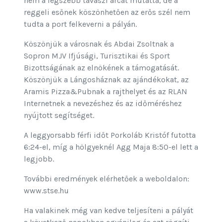
nem a legszebb tavaszi arcát mutatta, de a
reggeli esőnek köszönhetően az erős szél nem
tudta a port felkeverni a pályán.
Köszönjük a városnak és Abdai Zsoltnak a
Sopron MJV Ifjúsági, Turisztikai és Sport
Bizottságának az elnökének a támogatását.
Köszönjük a Lángosháznak az ajándékokat, az
Aramis Pizza&Pubnak a rajthelyet és az RLAN
Internetnek a nevezéshez és az időméréshez
nyújtott segítséget.
A leggyorsabb férfi időt Porkoláb Kristóf futotta
6:24-el, míg a hölgyeknél Agg Maja 8:50-el lett a
legjobb.
További eredmények elérhetőek a weboldalon:
www.stse.hu
Ha valakinek még van kedve teljesíteni a pályát