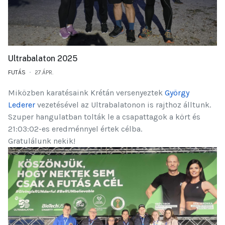
Ultrabalaton 2025
FUTÁS
27.ÁPR.
Miközben karatésaink Krétán versenyeztek
György
Lederer
vezetésével az Ultrabalatonon is rajthoz álltunk.
Szuper hangulatban tolták le a csapattagok a kört és
21:03:02-es eredménnyel értek célba.
Gratulálunk nekik!