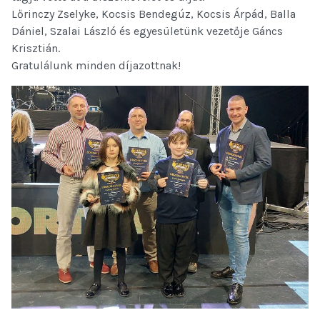
Lőrinczy Zselyke, Kocsis Bendegúz, Kocsis Árpád, Balla 
Dániel, Szalai László és egyesületünk vezetője Gáncs 
Krisztián.
Gratulálunk minden díjazottnak!