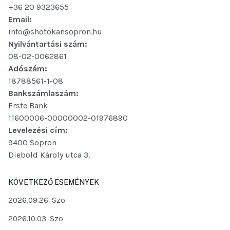
+36 20 9323655
Email:
info@shotokansopron.hu
Nyilvántartási szám:
08-02-0062861
Adószám:
18788561-1-08
Bankszámlaszám:
Erste Bank
11600006-00000002-01976890
Levelezési cím:
9400 Sopron
Diebold Károly utca 3.
KÖVETKEZŐ ESEMÉNYEK
2026.09.26. Szo
2026.10.03. Szo