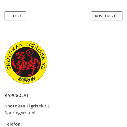
ELŐZŐ CIKK: SOPRONI TÁVLATOK 2025-04-12
KÖVETKEZŐ CIKK:
ELŐZŐ
KÖVETKEZŐ
KAPCSOLAT
Shotokan Tigrisek SE
Sportegyesület
Telefon: