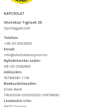
KAPCSOLAT
Shotokan Tigrisek SE
Sportegyesület
Telefon:
+36 20 9323655
Email:
info@shotokansopron.hu
Nyilvántartási szám:
08-02-0062861
Adószám:
18788561-1-08
Bankszámlaszám:
Erste Bank
11600006-00000002-01976890
Levelezési cím:
9400 Sopron