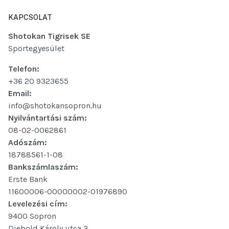
KAPCSOLAT
Shotokan Tigrisek SE
Sportegyesület
Telefon:
+36 20 9323655
Email:
info@shotokansopron.hu
Nyilvántartási szám:
08-02-0062861
Adószám:
18788561-1-08
Bankszámlaszám:
Erste Bank
11600006-00000002-01976890
Levelezési cím:
9400 Sopron
Diebold Károly utca 3.