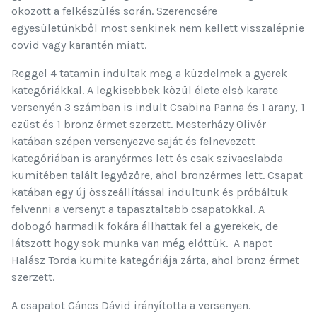
okozott a felkészülés során. Szerencsére
egyesületünkből most senkinek nem kellett visszalépnie
covid vagy karantén miatt.
Reggel 4 tatamin indultak meg a küzdelmek a gyerek
kategóriákkal. A legkisebbek közül élete első karate
versenyén 3 számban is indult Csabina Panna és 1 arany, 1
ezüst és 1 bronz érmet szerzett. Mesterházy Olivér
katában szépen versenyezve saját és felnevezett
kategóriában is aranyérmes lett és csak szivacslabda
kumitében talált legyőzőre, ahol bronzérmes lett. Csapat
katában egy új összeállítással indultunk és próbáltuk
felvenni a versenyt a tapasztaltabb csapatokkal. A
dobogó harmadik fokára állhattak fel a gyerekek, de
látszott hogy sok munka van még előttük. A napot
Halász Torda kumite kategóriája zárta, ahol bronz érmet
szerzett.
A csapatot Gáncs Dávid irányította a versenyen.