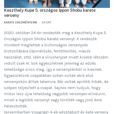
Keszthely Kupa 5. országos Ippon Shobu karate
verseny
KARATE EREDMÉNYEINK
24.OKT.
2020. október 24-én rendezték meg a Keszthely Kupa 5.
Országos Ippon Shobu karate versenyt. A rendezők
mindent megtettek a biztonságos versenyzés
biztosítására (lázmérőzés, fertőtlenítés, maszk
használat, stb). Idén a vírushelyzet miatt kisebb létszám
indult csak el. Sok egyesületnek jelenleg az edzés
lehetősége sincs meg, így a versenyzésből is kiesnek.
Egyesületünk csapatában sokan voltak akik első
versenyükön álltak tatamira. Bár voltak apróbb hibák, de
szépen teljesített a csapat. Sajnos nem tudjuk, hogy
mikor lesz újra lehetőség nagyobb versenyen elindulni,
mivel a legtöbb versenyt vagy törölték vagy jövő évre
halasztották.
Novemberben Visegrádi 4-ek edzőtábort és kata verseny