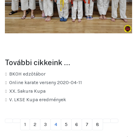
További cikkeink …
BKOH edzőtábor
Online karate verseny 2020-04-11
XX. Sakura Kupa
V. LKSE Kupa eredmények
1
2
3
4
5
6
7
8