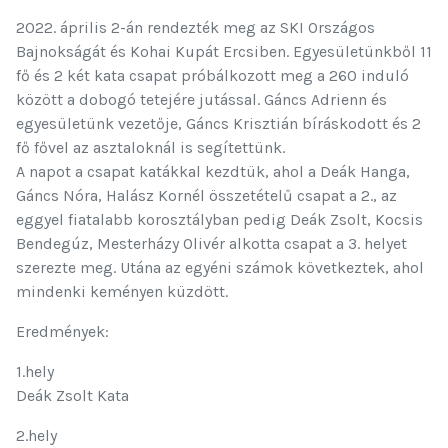
2022. április 2-án rendezték meg az SKI Országos
Bajnokságát és Kohai Kupát Ercsiben. Egyesületünkből 11
fő és 2 két kata csapat próbálkozott meg a 260 induló
között a dobogó tetejére jutással. Gáncs Adrienn és
egyesületünk vezetője, Gáncs Krisztián bíráskodott és 2
fő fővel az asztaloknál is segítettünk.
A napot a csapat katákkal kezdtük, ahol a Deák Hanga,
Gáncs Nóra, Halász Kornél összetételű csapat a 2., az
eggyel fiatalabb korosztályban pedig Deák Zsolt, Kocsis
Bendegúz, Mesterházy Olivér alkotta csapat a 3. helyet
szerezte meg. Utána az egyéni számok következtek, ahol
mindenki keményen küzdött.
Eredmények:
1.hely
Deák Zsolt Kata
2.hely