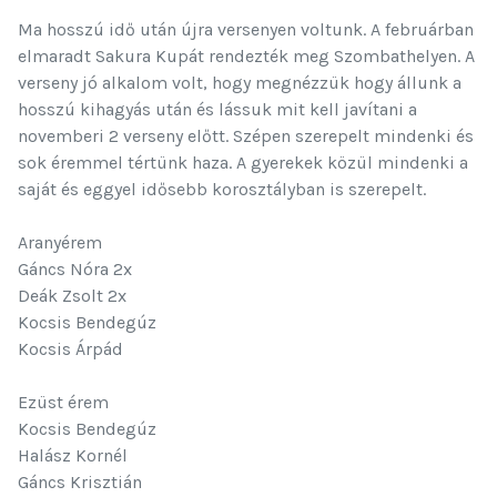
Ma hosszú idő után újra versenyen voltunk. A februárban
elmaradt Sakura Kupát rendezték meg Szombathelyen. A
verseny jó alkalom volt, hogy megnézzük hogy állunk a
hosszú kihagyás után és lássuk mit kell javítani a
novemberi 2 verseny előtt. Szépen szerepelt mindenki és
sok éremmel tértünk haza. A gyerekek közül mindenki a
saját és eggyel idősebb korosztályban is szerepelt.
Aranyérem
Gáncs Nóra 2x
Deák Zsolt 2x
Kocsis Bendegúz
Kocsis Árpád
Ezüst érem
Kocsis Bendegúz
Halász Kornél
Gáncs Krisztián