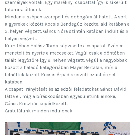
személyek voltak. Egy maréknyi csapattal így is sikerült
tatamira állnunk.
Mindenki szépen szerepelt és dobogóra állhatott. A sort
a gyerekek között Kocsis Bendegúz kezdte, aki katában a
3. helyen végzett. Gáncs Nóra szintén katában indult és 2.
helyen végzett.
Kumitében Halász Torda képviselte a csapatot. Szépen
menetelt és nyerte a meccseket. Végül csak a döntőben
talált legyőzőre így 2. helyen végzett. Végül a nagyobbak
között a haladó kategóriában Mayer Bertalan, míg a
felnőttek között Kocsis Árpád szerzett ezüst érmet
katában.
A csapat irányítását és az edzői feladatokat Gáncs Dávid
látta el, míg a bíráskodásban egyesületünk elnöke,
Gáncs Krisztián segédkezett.
Gratulálunk minden indulónak!