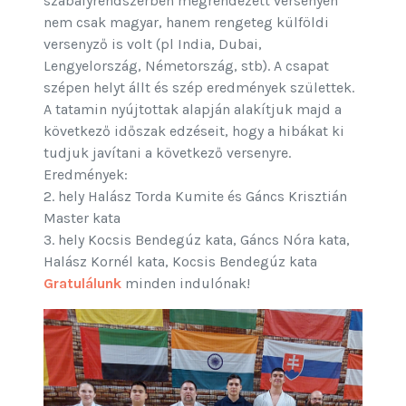
szabályrendszerben megrendezett versenyen
nem csak magyar, hanem rengeteg külföldi
versenyző is volt (pl India, Dubai,
Lengyelország, Németország, stb). A csapat
szépen helyt állt és szép eredmények születtek.
A tatamin nyújtottak alapján alakítjuk majd a
következő időszak edzéseit, hogy a hibákat ki
tudjuk javítani a következő versenyre.
Eredmények:
2. hely Halász Torda Kumite és Gáncs Krisztián
Master kata
3. hely Kocsis Bendegúz kata, Gáncs Nóra kata,
Halász Kornél kata, Kocsis Bendegúz kata
Gratulálunk
minden indulónak!