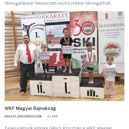
támogatásból beszerzett eszközökkel támogattuk.
WKF Magyar Bajnokság
KARATE EREDMÉNYEINK
25.ÁPR.
Egyesületünk elnöke Gáncs Krisztián a WKF Magyar