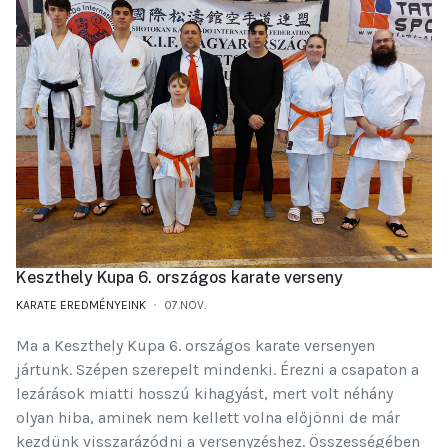
Keszthely Kupa 6. országos karate verseny
KARATE EREDMÉNYEINK
07.NOV.
Ma a Keszthely Kupa 6. országos karate versenyen
jártunk. Szépen szerepelt mindenki. Érezni a csapaton a
lezárások miatti hosszú kihagyást, mert volt néhány
olyan hiba, aminek nem kellett volna előjönni de már
kezdünk visszarázódni a versenyzéshez. Összességében