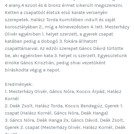
4 arany,4 ezüst és 6 bronz érmet sikerült megszerezni.
Ketten a csapatból életük első karate versenyén
szerepetek. Halász Torda kumitében indult és saját
korosztályában 2., míg a felnevezésben 4. lett. Mesterházy
Olivér egyéniben 1. helyet szerzett, a gyerek csapat
katában pedig a dobogó 3. fokára állhatott
csapattársaival. Az edzői szerepet Gáncs Dávid töltötte
be, aki egyéniben kata 3. helyet is szerzett. Egyesületünk
elnöke Gáncs Krisztián, pedig shiai vezetőként
bíráskodta végig a napot.
Eredmények:
1. Mesterházy Olivér, Gáncs Nóra, Kocsis Árpád, Halász
Kornél
2. Deák Zsolt, Halász Torda, Kocsis Bendegúz, Gyerek 1.
csapat (Halász Kornél, Gáncs Nóra, Deák Hanga)
3. Gáncs Nóra, Deák Hanga 2x, Gáncs Dávid, Deák Zsolt,
Gyerek 2. csapat (Mesterházy Olivér, Halász Kornél, Deák